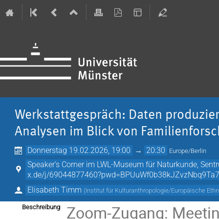
Werkstattgespräch: Daten produzie
Analysen im Blick von Familienfors
Donnerstag 19.02.2026, 19:00
→
20:30
Europe/Berlin
Speaker’s Corner im LWL-Museum für Naturkunde, Sentru
x.de/j/69044877460?pwd=BPUuWf0b38kJZvzNbq9Ta7
Elisabeth Timm
(
Institut für Kulturanthropologie/Europäische Eth
Zoom-Zugang: Meetin
Beschreibung