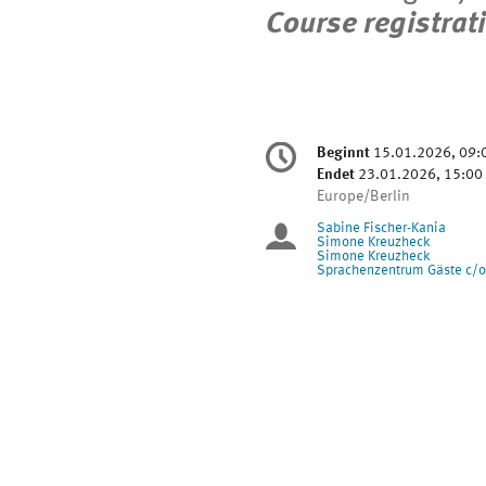
Course registrat
Konferenzinformatio
Beginnt
15.01.2026, 09:
Datum/Zeit
Endet
23.01.2026, 15:00
Alle
Europe/Berlin
Zeiten
Sabine Fischer-Kania
Sitzungsleite
in
Simone Kreuzheck
Simone Kreuzheck
Europe/Berlin
Sprachenzentrum Gäste c/o