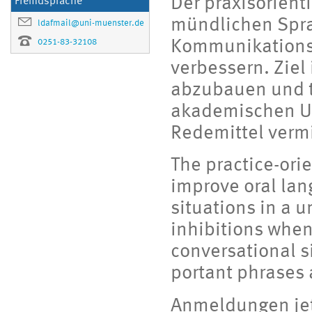
Der praxisorient
Fremdsprache
mündlichen Spra
ldafmail@uni-muenster.de
0251-83-32108
Kommunikationss
verbessern. Zie
abzubauen und t
akademischen Um
Redemittel vermi
The practice-ori
improve oral lan
situations in a 
inhibitions when
conversational s
portant phrases 
Anmeldungen jet