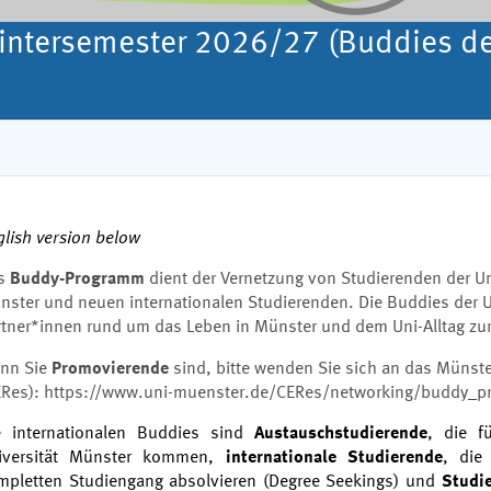
tersemester 2026/27 (Buddies der
glish version below
s
Buddy-Programm
dient der Vernetzung von Studierenden der Un
nster und neuen internationalen Studierenden. Die Buddies der 
rtner*innen rund um das Leben in Münster und dem Uni-Alltag zur
nn Sie
Promovierende
sind, bitte wenden Sie sich an das Münste
ERes):
https://www.uni-muenster.de/CERes/networking/buddy_p
e internationalen Buddies sind
Austauschstudierende
, die f
iversität Münster kommen,
internationale Studierende
, die
mpletten Studiengang absolvieren (Degree Seekings) und
Studi