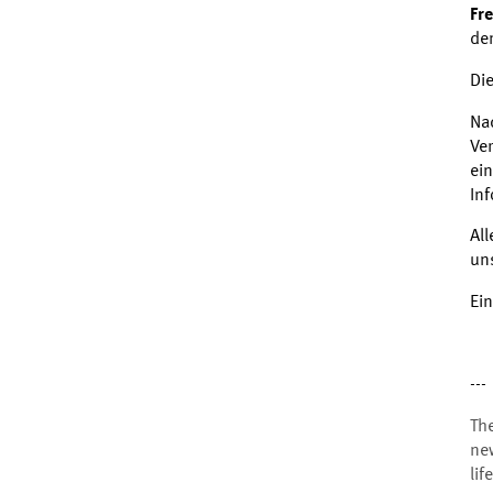
Fr
de
Die
Na
Ve
ei
In
Al
un
Ei
---
Th
new
lif