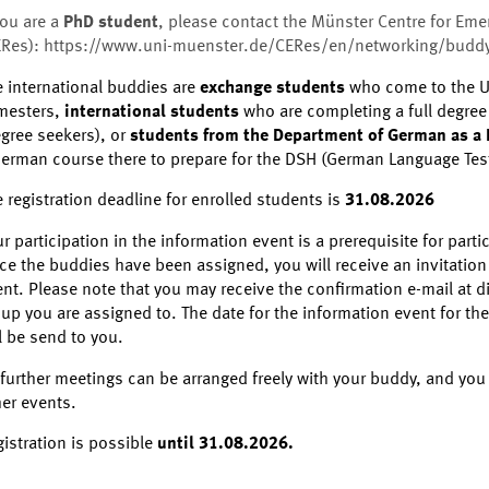
you are a
PhD student
, please contact the Münster Centre for Em
ERes):
https://www.uni-muenster.de/CERes/en/networking/budd
e international buddies are
exchange students
who come to the Un
mesters,
international students
who are completing a full degree
gree seekers), or
students from the Department of German as a
erman course there to prepare for the DSH (German Language Test 
 registration deadline for enrolled students is
31.08.2026
r participation in the information event is a prerequisite for par
e the buddies have been assigned, you will receive an invitation
nt. Please note that you may receive the confirmation e-mail at 
oup you are assigned to.
The date for the information event for t
l be send to you.
 further meetings can be arranged freely with your buddy, and you a
er events.
istration is possible
until 31.08.2026.