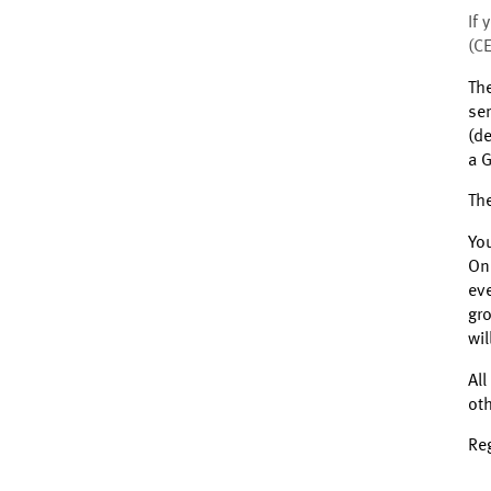
If 
(C
Th
se
(de
a G
The
You
Onc
eve
gr
wil
All
oth
Reg