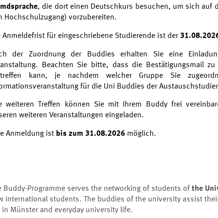
emdsprache
, die dort einen Deutschkurs besuchen, um sich auf 
n Hochschulzugang) vorzubereiten.
 Anmeldefrist für eingeschriebene Studierende ist der
31.08.202
ch der Zuordnung der Buddies erhalten Sie eine Einladun
ranstaltung. Beachten Sie bitte, dass die Bestätigungsmail zu
ntreffen kann, je nachdem welcher Gruppe Sie zugeord
formationsveranstaltung für die Uni Buddies der Austauschstudier
le weiteren Treffen können Sie mit Ihrem Buddy frei vereinba
seren weiteren Veranstaltungen eingeladen.
ne Anmeldung ist
bis zum 31.08
.2026
möglich.
e Buddy-Programme serves the networking of students of
the Uni
 international students. The buddies of the university assist thei
e in Münster and everyday university life.