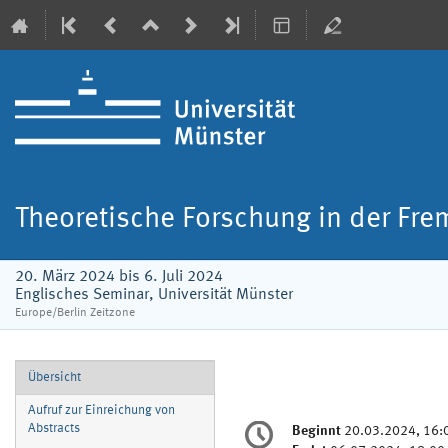
Theoretische Forschung in der Fr
20. März 2024 bis 6. Juli 2024
Englisches Seminar, Universität Münster
Europe/Berlin Zeitzone
Veranstaltungsmenü
Übersicht
Aufruf zur Einreichung von
Konferenzinformatio
Abstracts
Beginnt
20.03.2024, 16:
Datum/Zeit