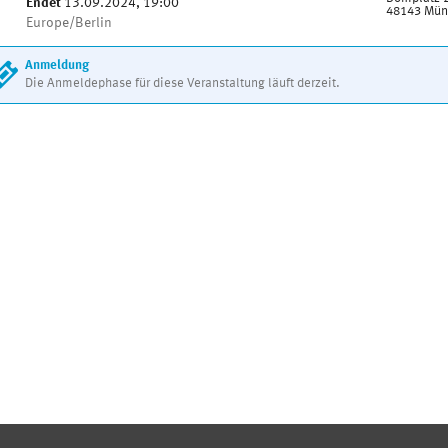
Endet
13.09.2024, 19:00
48143 Mün
Alle
Europe/Berlin
Zeiten
in
Anmeldung
Europe/Berlin
Die Anmeldephase für diese Veranstaltung läuft derzeit.