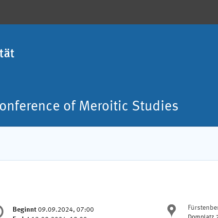
Conference of Meroitic Studies
nferenzinformationen
Fürstenbe
Ort
Beginnt
09.09.2024, 07:00
Datum/Zeit
Domplatz 