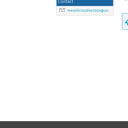
Contact
meroiticstudies2024@uni-muenster.de