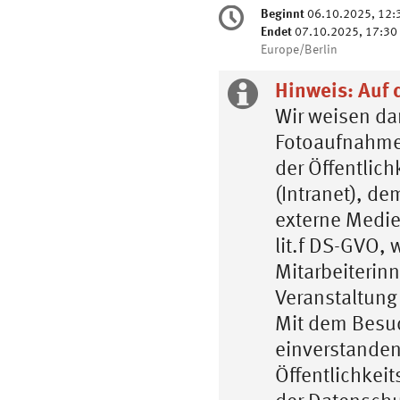
Konferenzinformatio
Beginnt
06.10.2025, 12:
Datum/Zeit
Endet
07.10.2025, 17:30
Alle
Europe/Berlin
Zeiten
in
Hinweis: Auf d
Extra
Europe/Berlin
Wir weisen da
Information
Fotoaufnahmen
der Öffentlich
(Intranet), d
externe Medien
lit.f DS-GVO, 
Mitarbeiterinn
Veranstaltung
Mit dem Besuc
einverstanden
Öffentlichkeit