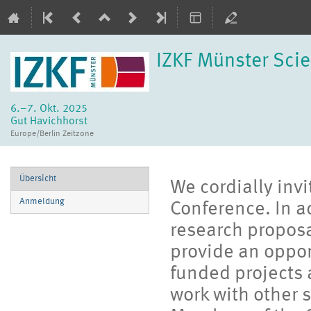
IZKF Münster Sci
6.–7. Okt. 2025
Gut Havichhorst
Europe/Berlin Zeitzone
Veranstaltungsmenü
Übersicht
We cordially inv
Anmeldung
Conference. In a
research proposal
provide an oppor
funded projects 
work with other s