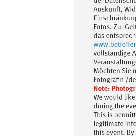
der Datenschu
Auskunft, Wid
Einschränkung
Fotos. Zur Ge
das entsprech
www.betroffe
vollständige 
Veranstaltung
Möchten Sie ni
Fotografin /de
Note: Photogr
We would like 
during the ev
This is permit
legitimate int
this event. By