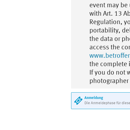
event may be 
with Art. 13 Ab
Regulation, yo
portability, d
the data or ph
access the cor
www.betroffe
the complete 
If you do not
photographer d
Anmeldung
Die Anmeldephase für diese 